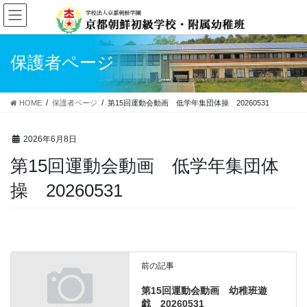
コ
ナ
ン
ビ
テ
ゲ
ン
ー
保護者ページ
ツ
シ
へ
ョ
ス
ン
HOME
保護者ページ
第15回運動会動画 低学年集団体操 20260531
キ
に
ッ
移
プ
動
2026年6月8日
第15回運動会動画 低学年集団体
操 20260531
前の記事
第15回運動会動画 幼稚班遊
戯 20260531