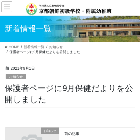
コ
ナ
ン
ビ
テ
ゲ
ン
ー
新着情報一覧
ツ
シ
へ
ョ
ス
ン
HOME
新着情報一覧
お知らせ
キ
に
保護者ページに9月保健だよりを公開しました
ッ
移
プ
動
2021年9月1日
お知らせ
保護者ページに9月保健だよりを公
開しました
お知らせ
前の記事