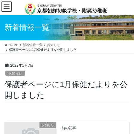
コ
ナ
ン
ビ
テ
ゲ
ン
ー
新着情報一覧
ツ
シ
へ
ョ
ス
ン
HOME
新着情報一覧
お知らせ
キ
に
保護者ページに1月保健だよりを公開しました
ッ
移
プ
動
2022年1月7日
お知らせ
保護者ページに1月保健だよりを公
開しました
お知らせ
前の記事